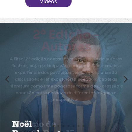
Vídeos
2º Edição -
Autores
A Flisol 2º edição contou com a presença de autores
ilustres, cuja participação enriqueceu ainda mais a
experiência dos participantes, proporcionando
discussões e reflexões, fortalecendo o papel da
literatura como uma poderosa forma de expressão e
conexão entre pessoas de diferentes origens e
perspectivas.